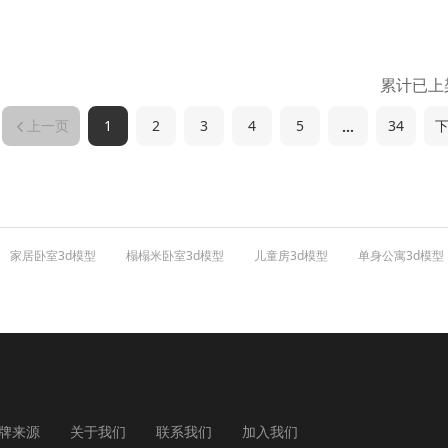
累计已上
1
2
3
4
5
34
…
上一页
家居卧室3d模型
榻榻米卧室3d模型
儿童房3d模型
单身公寓3d模型
牌来源
关于我们
联系我们
加入我们