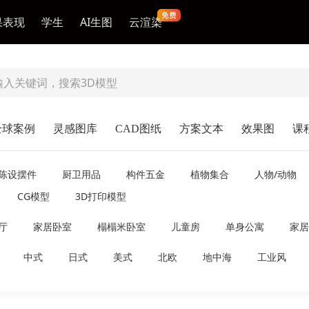
果表现
学生
AI生图
云渲染
全球案例
灵感图库
CAD图纸
方案文本
效果图
课
陈设摆件
厨卫用品
构件五金
植物集合
人物/动物
CG模型
3D打印模型
厅
家居卧室
榻榻米卧室
儿童房
单身公寓
家居
中式
日式
美式
北欧
地中海
工业风