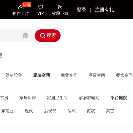
登录
|
注册有礼
创作上传
VIP
收藏下载
搜索
程
器材设备
家装空间
商业空间
酒店空间
餐饮空间
书房
家居厨房
家居卫生间
家居衣帽间
阳台庭院
东南亚
现代
后现代
法式
侘寂
其它