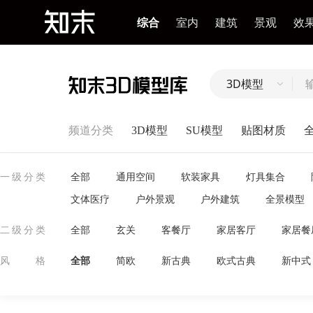
综合
室内
建筑
景观
效
3D模型
频道分类
3D模型
SU模型
贴图材质
全部
通用空间
软装家具
灯具集合
一级分类
文体医疗
户外景观
户外建筑
全景模型
全部
玄关
客餐厅
家居客厅
家居餐
二级分类
全部
简欧
新古典
欧式古典
新中式
风格