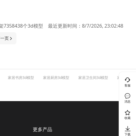
架
7358438
个
3d模型
最近更新时间：
8/7/2026, 23:02:48
下一页
家居书房3d模型
家居厨房3d模型
家居卫生间3d模型
家居衣帽间
客服
消息
收藏
更多产品
下载