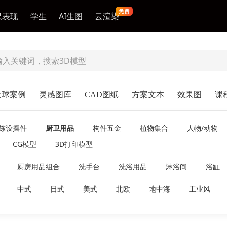
果表现
学生
AI生图
云渲染
全球案例
灵感图库
CAD图纸
方案文本
效果图
课
陈设摆件
厨卫用品
构件五金
植物集合
人物/动物
CG模型
3D打印模型
厨房用品组合
洗手台
洗浴用品
淋浴间
浴缸
中式
日式
美式
北欧
地中海
工业风