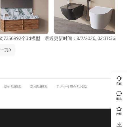
架
7356992
个
3d模型
最近更新时间：
8/7/2026, 02:31:36
下一页
客服
浴缸3d模型
马桶3d模型
卫浴小件组合3d模型
消息
收藏