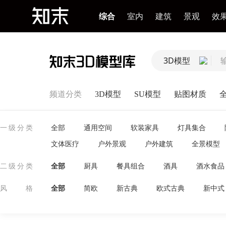
综合
室内
建筑
景观
效
3D模型
频道分类
3D模型
SU模型
贴图材质
全部
通用空间
软装家具
灯具集合
一级分类
文体医疗
户外景观
户外建筑
全景模型
全部
厨具
餐具组合
酒具
酒水食品
二级分类
全部
简欧
新古典
欧式古典
新中式
风格