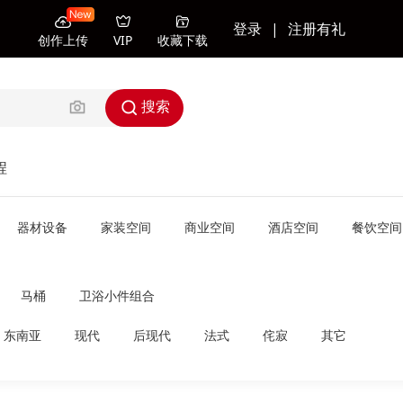
登录
|
注册有礼
创作上传
VIP
收藏下载
搜索
程
器材设备
家装空间
商业空间
酒店空间
餐饮空间
马桶
卫浴小件组合
东南亚
现代
后现代
法式
侘寂
其它