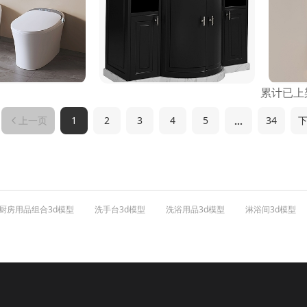
累计已上
1
2
3
4
5
34
…
上一页
厨房用品组合3d模型
洗手台3d模型
洗浴用品3d模型
淋浴间3d模型