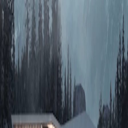
推荐
AI创作
关于我们
知末协议
品牌来源
关于我们
联系我们
加入我们
常见问题
上传要求
下载问题
充值支付
提现收益
帮助中心
免责声明
本网站内容由用户自行上传，如权利人发现存在误传其
他作品情形，请及时与本站联系。