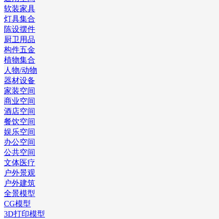
软装家具
灯具集合
陈设摆件
厨卫用品
构件五金
植物集合
人物/动物
器材设备
家装空间
商业空间
酒店空间
餐饮空间
娱乐空间
办公空间
公共空间
文体医疗
户外景观
户外建筑
全景模型
CG模型
3D打印模型