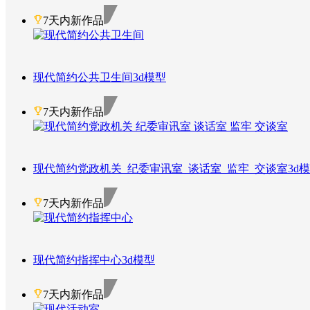
7天内新作品
现代简约公共卫生间3d模型
7天内新作品
现代简约党政机关_纪委审讯室_谈话室_监牢_交谈室3d
7天内新作品
现代简约指挥中心3d模型
7天内新作品