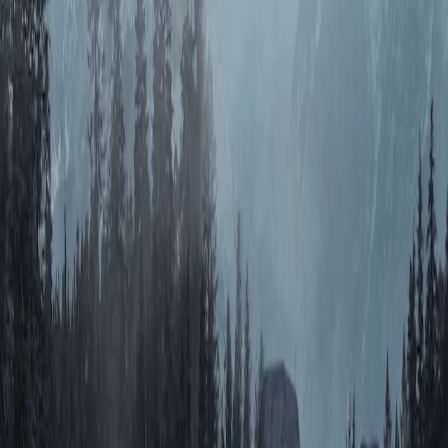
推荐
AI创作
关于我们
知末协议
品牌来源
关于我们
联系我们
加入我们
常见问题
上传要求
下载问题
充值支付
提现收益
帮助中心
免责声明
本网站内容由用户自行上传，如权利人发现存在误传其
他作品情形，请及时与本站联系。