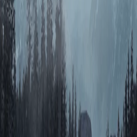
推荐
AI创作
关于我们
知末协议
品牌来源
关于我们
联系我们
加入我们
常见问题
上传要求
下载问题
充值支付
提现收益
帮助中心
免责声明
本网站内容由用户自行上传，如权利人发现存在误传其
他作品情形，请及时与本站联系。