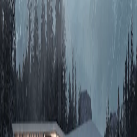
推荐
AI创作
关于我们
知末协议
品牌来源
关于我们
联系我们
加入我们
常见问题
上传要求
下载问题
充值支付
提现收益
帮助中心
免责声明
本网站内容由用户自行上传，如权利人发现存在误传其
他作品情形，请及时与本站联系。