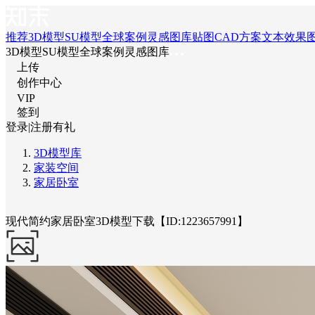
推荐
3D模型
SU模型
全球案例
灵感图库
贴图
CAD
方案文本
效果
3D模型
SU模型
全球案例
灵感图库
上传
创作中心
VIP
签到
登录
|
注册有礼
3D模型库
家装空间
家居卧室
现代简约家居卧室3D模型下载【ID:1223657991】