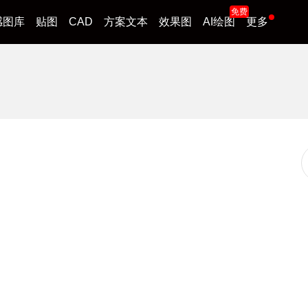
免费
感图库
贴图
CAD
方案文本
效果图
AI绘图
更多