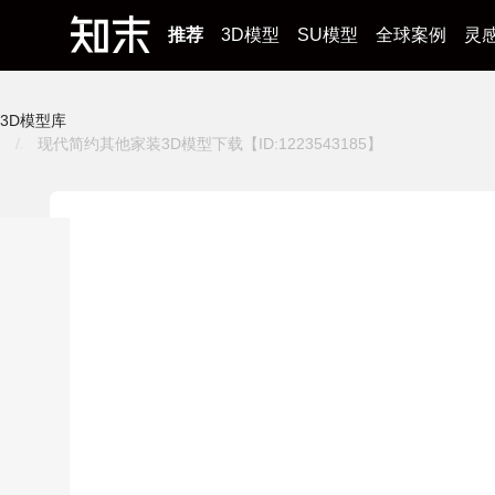
推荐
3D模型
SU模型
全球案例
灵
3D模型库
现代简约其他家装3D模型下载【ID:1223543185】