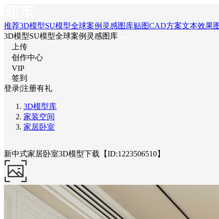
推荐
3D模型
SU模型
全球案例
灵感图库
贴图
CAD
方案文本
效果
3D模型
SU模型
全球案例
灵感图库
上传
创作中心
VIP
签到
登录
|
注册有礼
3D模型库
家装空间
家居卧室
新中式家居卧室3D模型下载【ID:1223506510】