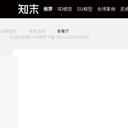
推荐
3D模型
SU模型
全球案例
灵
3D模型库
家装空间
客餐厅
奶油风客餐厅3D模型下载【ID:1222134366】