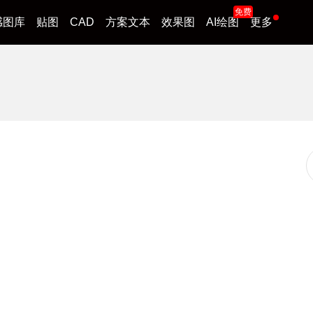
免费
感图库
贴图
CAD
方案文本
效果图
AI绘图
更多