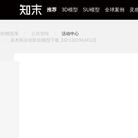
推荐
3D模型
SU模型
全球案例
灵
3D模型库
公共空间
活动中心
原木风活动室3D模型下载【ID:1221942412】