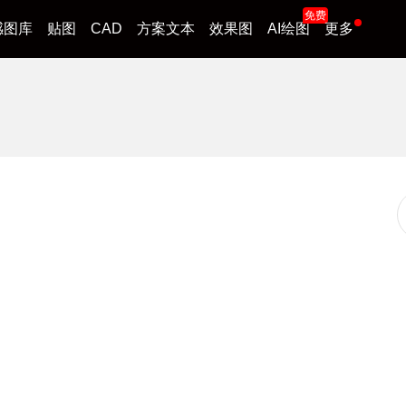
免费
感图库
贴图
CAD
方案文本
效果图
AI绘图
更多