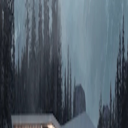
推荐
AI创作
关于我们
知末协议
品牌来源
关于我们
联系我们
加入我们
常见问题
上传要求
下载问题
充值支付
提现收益
帮助中心
免责声明
本网站内容由用户自行上传，如权利人发现存在误传其
他作品情形，请及时与本站联系。