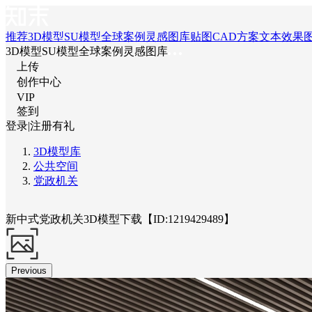
推荐
3D模型
SU模型
全球案例
灵感图库
贴图
CAD
方案文本
效果
3D模型
SU模型
全球案例
灵感图库
上传
创作中心
VIP
签到
登录
|
注册有礼
3D模型库
公共空间
党政机关
新中式党政机关3D模型下载【ID:1219429489】
Previous