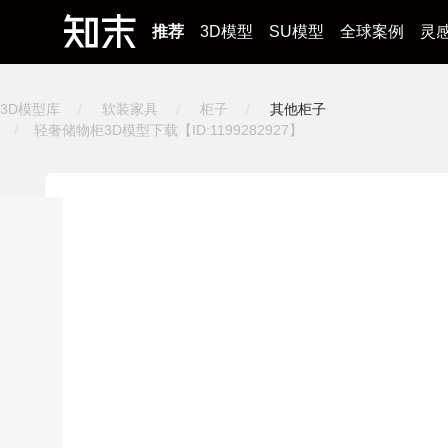
推荐
3D模型
SU模型
全球案例
灵
3D模型库
软装家具
柜子
其他柜子
轻奢储物柜3D模型下载【ID:1199282927】