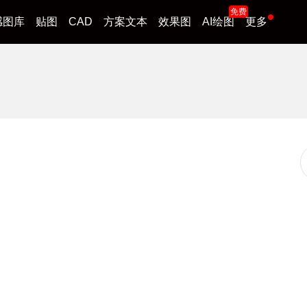
免费
感图库
贴图
CAD
方案文本
效果图
AI绘图
更多